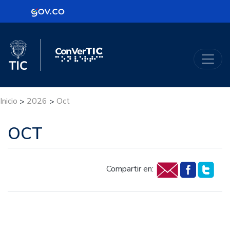
Logo Gobierno de Colombia
Logo del Ministerio TIC
ConVerTic
Inicio
2026
Oct
>
>
OCT
Compartir en: