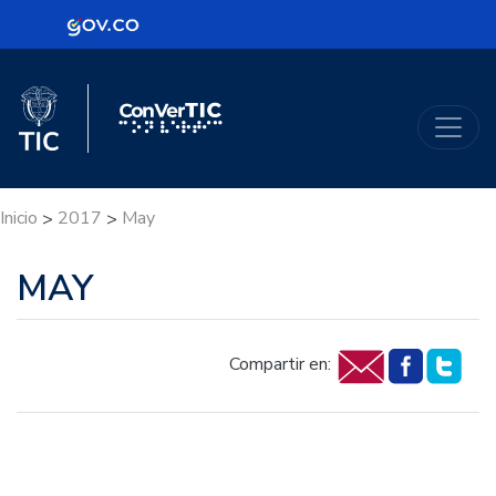
Logo Gobierno de Colombia
Logo del Ministerio TIC
ConVerTic
Inicio
2017
May
>
>
MAY
Compartir en: