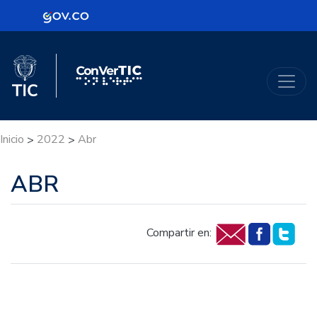
Logo Gobierno de Colombia
Logo del Ministerio TIC
ConVerTic
Inicio
2022
Abr
>
>
ABR
Compartir en: