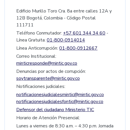
Edificio Murillo Toro Cra. 8a entre calles 12A y
12B Bogotá, Colombia - Código Postal
111711
Teléfono Conmutador:
+57 601 344 34 60
-
Línea Gratuita:
01-800-0914014
Línea Anticorrupción:
01-800-0912667
Correo Institucional:
minticresponde@mintic.gov.co
Denuncias por actos de corrupción:
soytransparente@mintic.gov.co
Notificaciones judiciales:
notificacionesjudicialesmintic@mintic.gov.co
notificacionesjudicialesfontic@mintic.gov.co
Defensor del ciudadano Ministerio TIC
Horario de Atención Presencial:
Lunes a viernes de 8:30 a.m. – 4:30 p.m. Jornada